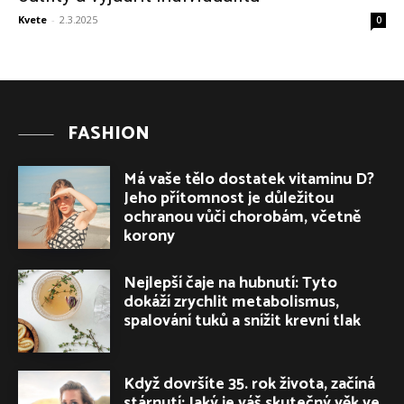
Kvete
-
2.3.2025
0
FASHION
Má vaše tělo dostatek vitaminu D?
Jeho přítomnost je důležitou
ochranou vůči chorobám, včetně
korony
Nejlepší čaje na hubnutí: Tyto
dokáží zrychlit metabolismus,
spalování tuků a snížit krevní tlak
Když dovršíte 35. rok života, začíná
stárnutí: Jaký je váš skutečný věk ve