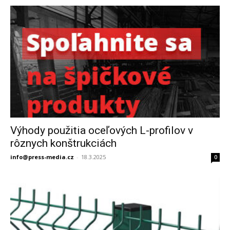
Výhody použitia oceľových L-profilov v
rôznych konštrukciách
info@press-media.cz
-
18.3.2025
0