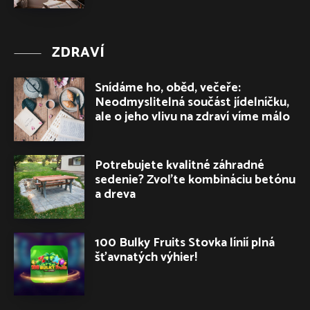
ZDRAVÍ
Snídáme ho, oběd, večeře:
Neodmyslitelná součást jídelníčku,
ale o jeho vlivu na zdraví víme málo
Potrebujete kvalitné záhradné
sedenie? Zvoľte kombináciu betónu
a dreva
100 Bulky Fruits Stovka línií plná
šťavnatých výhier!