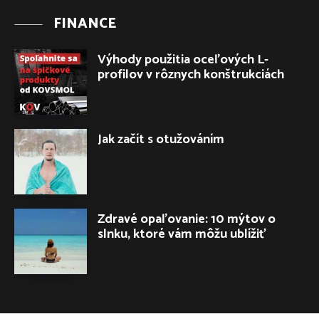
FINANCE
Výhody použitia oceľových L-
profilov v rôznych konštrukciách
Jak začít s otužováním
Zdravé opaľovanie: 10 mýtov o
slnku, ktoré vám môžu ublížiť