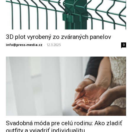
3D plot vyrobený zo zváraných panelov
info@press-media.cz
-
12.3.2025
0
Svadobná móda pre celú rodinu: Ako zladiť
outfity a vyjadriť individualitu