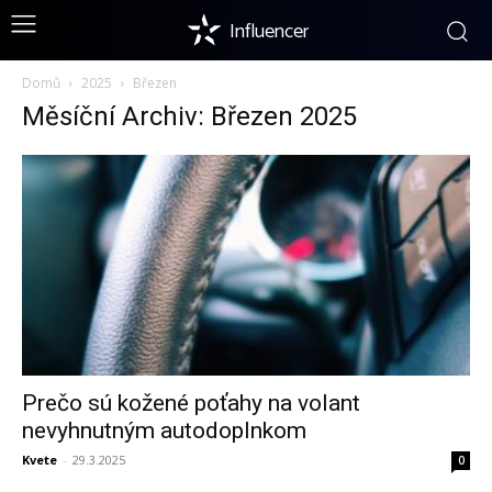
Influencer
Domů
2025
Březen
Měsíční Archiv: Březen 2025
Prečo sú kožené poťahy na volant
nevyhnutným autodoplnkom
Kvete
-
29.3.2025
0