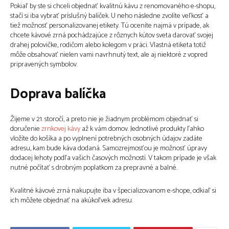
Pokiaľ by ste si chceli objednať kvalitnú kávu z renomovaného e-shopu,
stačí si iba vybrať príslušný balíček. U neho následne zvolíte veľkosť a
tiež možnosť personalizovanej etikety. Tú oceníte najmä v prípade, ak
chcete kávové zrná pochádzajúce z rôznych kútov sveta darovať svojej
drahej polovičke, rodičom alebo kolegom v práci. Vlastná etiketa totiž
môže obsahovať nielen vami navrhnutý text, ale aj niektoré z vopred
pripravených symbolov.
Doprava balíčka
Žijeme v 21. storočí, a preto nie je žiadnym problémom objednať si
doručenie
zrnkovej kávy
až k vám domov. Jednotlivé produkty ľahko
vložíte do košíka a po vyplnení potrebných osobných údajov zadáte
adresu, kam bude káva dodaná. Samozrejmosťou je možnosť úpravy
dodacej lehoty podľa vašich časových možností. V takom prípade je však
nutné počítať s drobným poplatkom za prepravné a balné.
Kvalitné kávové zrná nakupujte iba v špecializovanom e-shope, odkiaľ si
ich môžete objednať na akúkoľvek adresu.