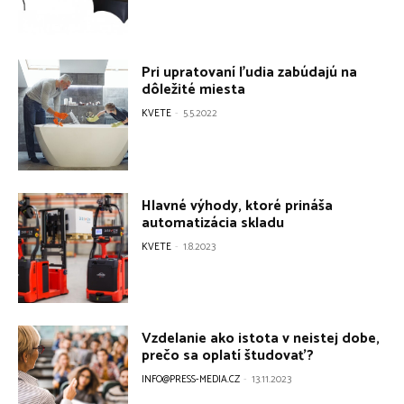
Pri upratovaní ľudia zabúdajú na
dôležité miesta
KVETE
-
5.5.2022
Hlavné výhody, ktoré prináša
automatizácia skladu
KVETE
-
1.8.2023
Vzdelanie ako istota v neistej dobe,
prečo sa oplatí študovať?
INFO@PRESS-MEDIA.CZ
-
13.11.2023