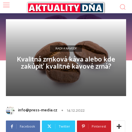
RADY A NÁVODY
Kvalitná zrnková káva alebo kde
zakúpiť kvalitné kávové zrná?
info@press-media.cz
14.12.2022
Facebook
Twitter
Pinterest