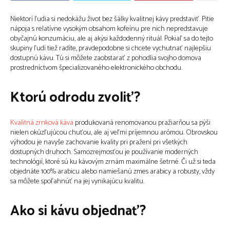
Niektorí ľudia si nedokážu život bez šálky kvalitnej kávy predstaviť. Pitie
nápoja s relatívne vysokým obsahom kofeínu pre nich nepredstavuje
obyčajnú konzumáciu, ale aj akýsi každodenný rituál. Pokiaľ sa do tejto
skupiny ľudí tiež radíte, pravdepodobne si chcete vychutnať najlepšiu
dostupnú kávu. Tú si môžete zaobstarať z pohodlia svojho domova
prostredníctvom špecializovaného elektronického obchodu.
Ktorú odrodu zvoliť?
Kvalitná zrnková káva
produkovaná renomovanou pražiarňou sa pýši
nielen okúzľujúcou chuťou, ale aj veľmi príjemnou arómou. Obrovskou
výhodou je navyše zachovanie kvality pri pražení pri všetkých
dostupných druhoch. Samozrejmosťou je používanie moderných
technológií, ktoré sú ku kávovým zrnám maximálne šetrné. Či už si teda
objednáte 100% arabicu alebo namiešanú zmes arabicy a robusty, vždy
sa môžete spoľahnúť na jej vynikajúcu kvalitu.
Ako si kávu objednať?