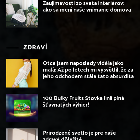
Zaujímavosti zo sveta interiérov:
ako sa mení naše vnímanie domova
ZDRAVÍ
Otce jsem naposledy viděla jako
malá: Až po letech mi vysvětlil, že za
jeho odchodem stála tato absurdita
100 Bulky Fruits Stovka línií plná
šťavnatých výhier!
Prirodzené svetlo je pre naše
zdravé dôležité