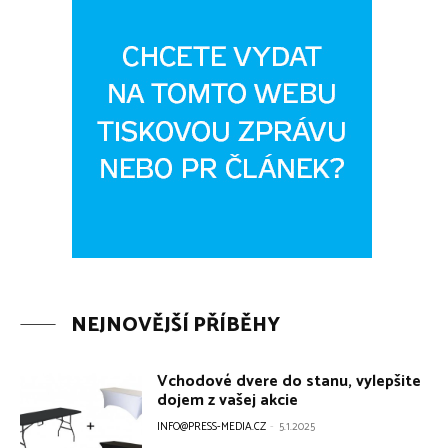
NEJNOVĚJŠÍ PŘÍBĚHY
Vchodové dvere do stanu, vylepšite
dojem z vašej akcie
INFO@PRESS-MEDIA.CZ
-
5.1.2025