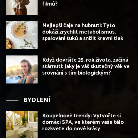
filmů?
Nejlepší čaje na hubnutí: Tyto
dokáží zrychlit metabolismus,
spalování tuků a snížit krevní tlak
Když dovršíte 35. rok života, začíná
stárnutí: Jaký je váš skutečný věk ve
srovnání s tím biologickým?
BYDLENÍ
Koupelnové trendy: Vytvořte si
domácí SPA, ve kterém vaše tělo
rozkvete do nové krásy