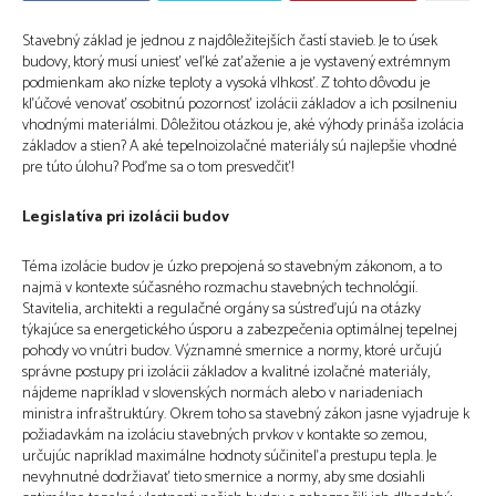
Stavebný základ je jednou z najdôležitejších častí stavieb. Je to úsek
budovy, ktorý musí uniesť veľké zaťaženie a je vystavený extrémnym
podmienkam ako nízke teploty a vysoká vlhkosť. Z tohto dôvodu je
kľúčové venovať osobitnú pozornosť izolácii základov a ich posilneniu
vhodnými materiálmi. Dôležitou otázkou je, aké výhody prináša izolácia
základov a stien? A aké tepelnoizolačné materiály sú najlepšie vhodné
pre túto úlohu? Poďme sa o tom presvedčiť!
Legislatíva pri izolácii budov
Téma izolácie budov je úzko prepojená so stavebným zákonom, a to
najmä v kontexte súčasného rozmachu stavebných technológií.
Stavitelia, architekti a regulačné orgány sa sústreďujú na otázky
týkajúce sa energetického úsporu a zabezpečenia optimálnej tepelnej
pohody vo vnútri budov. Významné smernice a normy, ktoré určujú
správne postupy pri izolácii základov a kvalitné izolačné materiály,
nájdeme napríklad v slovenských normách alebo v nariadeniach
ministra infraštruktúry. Okrem toho sa stavebný zákon jasne vyjadruje k
požiadavkám na izoláciu stavebných prvkov v kontakte so zemou,
určujúc napríklad maximálne hodnoty súčiniteľa prestupu tepla. Je
nevyhnutné dodržiavať tieto smernice a normy, aby sme dosiahli