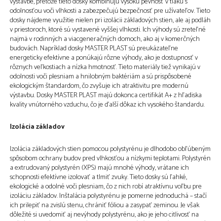
výstavbe, pretože tieto dosky kombinujú vysokú pevnosť v tlaku s
odolnosťou voči vlhkosti a zabezpečujú bezpečnosť pre užívateľov. Tieto
dosky nájdeme využitie nielen pri izolácii základových stien, ale aj podláh
v priestoroch, ktoré sú vystavené vyššej vlhkosti. Ich výhody sú zreteľné
najmä v rodinných a viacgeneračných domoch, ako aj v komerčných
budovách. Napríklad dosky MASTER PLAST sú preukázateľne
energeticky efektívne a ponúkajú rôzne výhody, ako je dostupnosť v
rôznych veľkostiach a nízka hmotnosť. Tieto materiály tiež vynikajú v
odolnosti voči plesniam a hnilobným baktériám a sú prispôsobené
ekologickým štandardom, čo zvyšuje ich atraktivitu pre modernú
výstavbu. Dosky MASTER PLAST majú dokonca certifikát A+ z hľadiska
kvality vnútorného vzduchu, čo je ďalší dôkaz ich vysokého štandardu.
Izolácia základov
Izolácia základových stien pomocou polystyrénu je dlhodobo obľúbeným
spôsobom ochrany budov pred vlhkosťou a nízkymi teplotami. Polystyrén
a extrudovaný polystyrén (XPS) majú mnohé výhody, vrátane ich
schopnosti efektívne izolovať a tlmiť zvuky. Tieto dosky sú ľahké,
ekologické a odolné voči plesniam, čo z nich robí atraktívnu voľbu pre
izoláciu základov. Inštalácia polystyrénu je pomerne jednoduchá – stačí
ich prilepiť na zvislú stenu, chrániť fóliou a zasypať zeminou. Je však
dôležité si uvedomiť aj nevýhody polystyrénu, ako je jeho citlivosť na