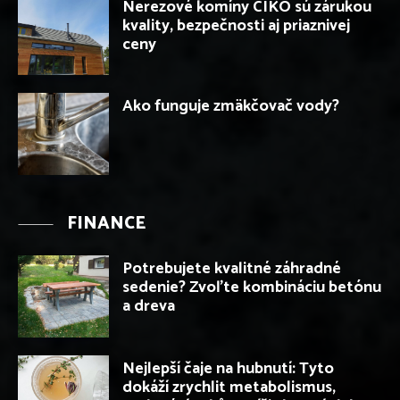
Nerezové komíny CIKO sú zárukou
kvality, bezpečnosti aj priaznivej
ceny
Ako funguje zmäkčovač vody?
FINANCE
Potrebujete kvalitné záhradné
sedenie? Zvoľte kombináciu betónu
a dreva
Nejlepší čaje na hubnutí: Tyto
dokáží zrychlit metabolismus,