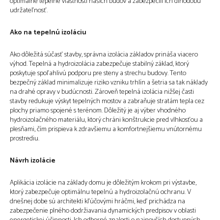
optimálne tepelné vlastnosti našich budov a zabezpečili ich dlhodobú
udržateľnosť.
Ako na tepelnú izoláciu
Ako dôležitá súčasť stavby, správna izolácia základov prináša viacero
výhod. Tepelná a hydroizolácia zabezpečuje stabilný základ, ktorý
poskytuje spoľahlivú podporu pre steny a strechu budovy. Tento
bezpečný základ minimalizuje riziko vzniku trhlín a šetria sa tak náklady
na drahé opravy v budúcnosti. Zároveň tepelná izolácia nižšej časti
stavby redukuje výskyt tepelných mostov a zabraňuje stratám tepla cez
plochy priamo spojené s terénom. Dôležitý je aj výber vhodného
hydroizolačného materiálu, ktorý chráni konštrukcie pred vlhkosťou a
plesňami, čím prispieva k zdravšiemu a komfortnejšiemu vnútornému
prostrediu.
Návrh izolácie
Aplikácia izolácie na základy domu je dôležitým krokom pri výstavbe,
ktorý zabezpečuje optimálnu tepelnú a hydroizolačnú ochranu. V
dnešnej dobe sú architekti kľúčovými hráčmi, keď prichádza na
zabezpečenie plného dodržiavania dynamických predpisov v oblasti