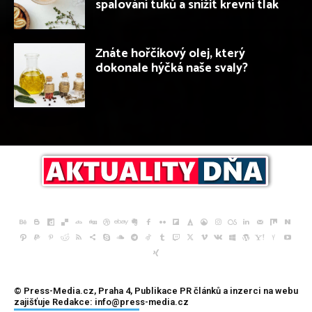
spalování tuků a snížit krevní tlak
Znáte hořčíkový olej, který
dokonale hýčká naše svaly?
© Press-Media.cz, Praha 4, Publikace
PR článků
a inzerci na webu
zajišťuje Redakce: info@press-media.cz