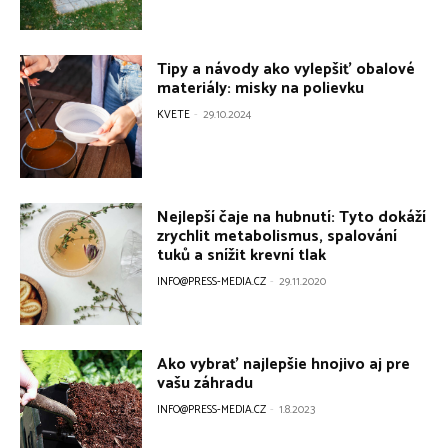
Tipy a návody ako vylepšiť obalové
materiály: misky na polievku
KVETE
-
29.10.2024
Nejlepší čaje na hubnutí: Tyto dokáží
zrychlit metabolismus, spalování
tuků a snížit krevní tlak
INFO@PRESS-MEDIA.CZ
-
29.11.2020
Ako vybrať najlepšie hnojivo aj pre
vašu záhradu
INFO@PRESS-MEDIA.CZ
-
1.8.2023