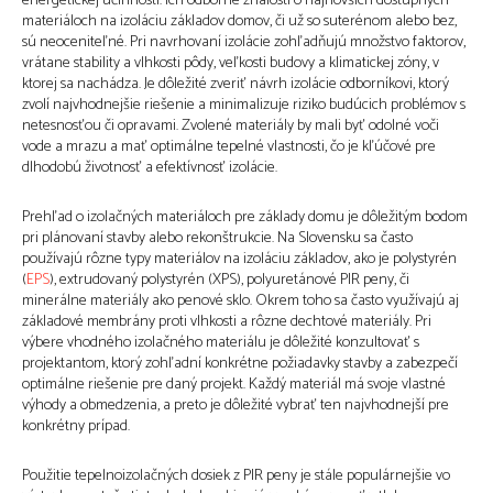
energetickej účinnosti. Ich odborné znalosti o najnovších dostupných
materiáloch na izoláciu základov domov, či už so suterénom alebo bez,
sú neoceniteľné. Pri navrhovaní izolácie zohľadňujú množstvo faktorov,
vrátane stability a vlhkosti pôdy, veľkosti budovy a klimatickej zóny, v
ktorej sa nachádza. Je dôležité zveriť návrh izolácie odborníkovi, ktorý
zvolí najvhodnejšie riešenie a minimalizuje riziko budúcich problémov s
netesnosťou či opravami. Zvolené materiály by mali byť odolné voči
vode a mrazu a mať optimálne tepelné vlastnosti, čo je kľúčové pre
dlhodobú životnosť a efektívnosť izolácie.
Prehľad o izolačných materiáloch pre základy domu je dôležitým bodom
pri plánovaní stavby alebo rekonštrukcie. Na Slovensku sa často
používajú rôzne typy materiálov na izoláciu základov, ako je polystyrén
(
EPS
), extrudovaný polystyrén (XPS), polyuretánové PIR peny, či
minerálne materiály ako penové sklo. Okrem toho sa často využívajú aj
základové membrány proti vlhkosti a rôzne dechtové materiály. Pri
výbere vhodného izolačného materiálu je dôležité konzultovať s
projektantom, ktorý zohľadní konkrétne požiadavky stavby a zabezpečí
optimálne riešenie pre daný projekt. Každý materiál má svoje vlastné
výhody a obmedzenia, a preto je dôležité vybrať ten najvhodnejší pre
konkrétny prípad.
Použitie tepelnoizolačných dosiek z PIR peny je stále populárnejšie vo