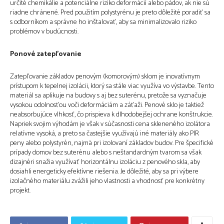
určité chemikálie a potenciálne riziko deformácií alebo pádov, ak nie sú
riadne chránené. Pred použitím polystyrénu je preto dôležité poradiť sa
s odborníkom a správne ho inštalovať, aby sa minimalizovalo riziko
problémov v budúcnosti.
Ponové zatepľovanie
Zatepľovanie základov penovým (komorovým) sklom je inovatívnym
prístupom k tepelnej izolácii, ktorý sa stále viac využíva vo výstavbe. Tento
materiál sa aplikuje na budovy s aj bez suterénu, pretože sa vyznačuje
vysokou odolnosťou voči deformáciám a záťaži. Penové sklo je taktiež
neabsorbujúce vlhkosť, čo prispieva k dlhodobejšej ochrane konštrukcie.
Napriek svojim výhodám je však v súčasnosti cena skleneného izolátora
relatívne vysoká, a preto sa častejšie využívajú iné materiály ako PIR
peny alebo polystyrén, najmä pri izolovaní základov budov. Pre špecifické
prípady domov bez suterénu alebo s neštandardným tvarom sa však
dizajnéri snažia využívať horizontálnu izoláciu z penového skla, aby
dosiahli energeticky efektívne riešenia. Je dôležité, aby sa pri výbere
izolačného materiálu zvážili jeho vlastnosti a vhodnosť pre konkrétny
projekt.