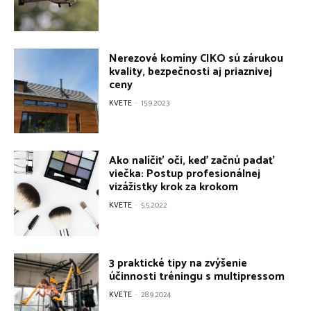
Nerezové komíny CIKO sú zárukou
kvality, bezpečnosti aj priaznivej
ceny
KVETE
-
15.9.2023
Ako nalíčiť oči, keď začnú padať
viečka: Postup profesionálnej
vizážistky krok za krokom
KVETE
-
5.5.2022
3 praktické tipy na zvýšenie
účinnosti tréningu s multipressom
KVETE
-
28.9.2024