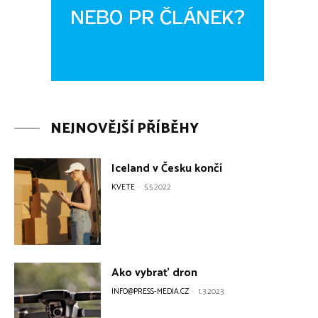
NEJNOVĚJŠÍ PŘÍBĚHY
Iceland v Česku končí
KVETE
-
5.5.2022
Ako vybrať dron
INFO@PRESS-MEDIA.CZ
-
1.3.2023