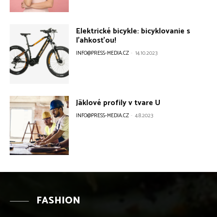
FASHION