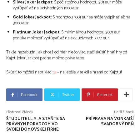
Silver Joker Jackpot:
S počiatočnou hodnotou 301 eur môže
vystúpať až na úctyhodných 1000 eur.
Gold Joker Jackpot:
S hodnotou 1001 eur sa môže vyšplhať až na
3000 eur.
Platinum Joker Jackpot:
S minimálnou hodnotou 3001 eur
ponúka možnosť vystúpať až na exkluzívnych 7777 eur.
Takže nezabudni, ak chceš od hier niečo viac, stačí skúsiť hrať hry od
Kajot. Joker Jackpot padne možno práve tebe.
Skúsiť to môžeš napríklad
tu
– najlepšie v sekcií s hrami od Kajotu!
Facebook
Twitter
Pinterest
Předchozí článek
Další článek
ŠTUDUJTE LL.M. A STAŇTE SA
PRÍPRAVA NA VONKAJŠÍ
PRÁVNYM PORADCOM VO
SVADOBNÝ DEŇ
SVOJEJ DOMOVSKEJ FIRME