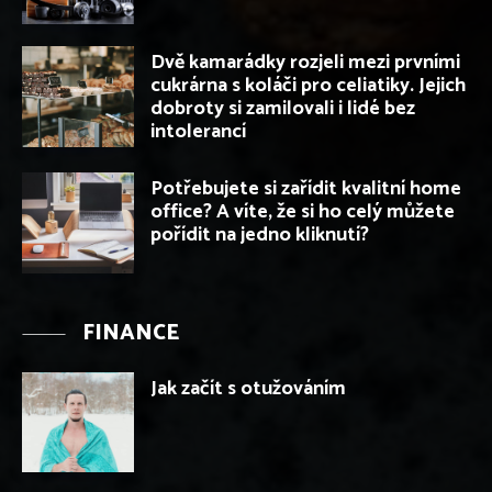
Dvě kamarádky rozjeli mezi prvními
cukrárna s koláči pro celiatiky. Jejich
dobroty si zamilovali i lidé bez
intolerancí
Potřebujete si zařídit kvalitní home
office? A víte, že si ho celý můžete
pořídit na jedno kliknutí?
FINANCE
Jak začít s otužováním