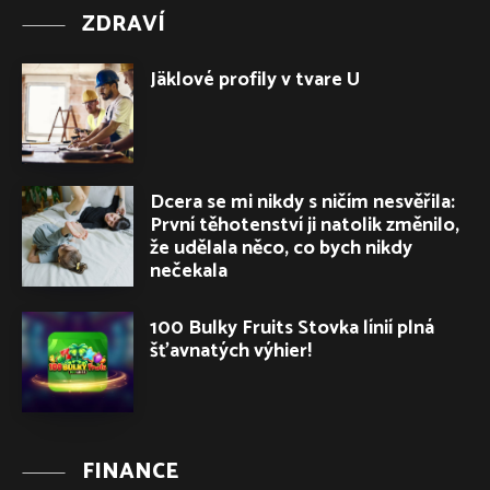
ZDRAVÍ
Jäklové profily v tvare U
Dcera se mi nikdy s ničím nesvěřila:
První těhotenství ji natolik změnilo,
že udělala něco, co bych nikdy
nečekala
100 Bulky Fruits Stovka línií plná
šťavnatých výhier!
FINANCE