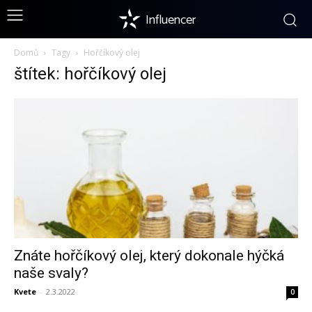
Influencer
Domů
Tagy
Hořčíkový olej
štítek: hořčíkový olej
Znáte hořčíkový olej, který dokonale hýčká
naše svaly?
Kvete
-
2.3.2022
0