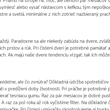
ope? Priamo na strope nič moc, ale behom pár mesiacov s
 vymiesť alebo vysať nástavcom s kefkou, tým nepošk
stre a svetlá, minimálne z nich zotrieť nazbieraný prac
aždý. Paradoxne sa ale niekedy zabúda na dvere, zvláš
h prstov a rúk. Pri čistení dverí je potrebné pamätať aj
rach. Ak majú naše dvere tendenciu vŕzgať, tak ich mô
videlne, ale čo zvnútra? Dôkladná údržba spotrebičov n
ráti v predĺžení doby životnosti. Pri práčke je potrebné 
tierať tesniacu gumu. Raz za pár mesiacov je dobré pust
 A raz za pol roka až rok vyčistíme filter. Na dôkladné 
umývačke. Pri čistení umývačky skontrolujeme aj trysky.