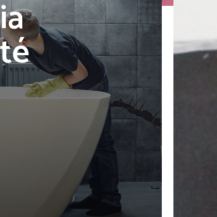
ia
té