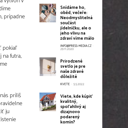
a vytvorí v
Snídáme ho,
odíme
oběd, večeře:
h, prípadne
Neodmyslitelná
součást
jídelníčku, ale o
jeho vlivu na
zdraví víme málo
INFO@PRESS-MEDIA.CZ
-
ť pokiaľ
29.11.2020
 na futra,
Prirodzené
žeme
svetlo je pre
naše zdravé
dôležité
KVETE
-
5.5.2022
ás príliš
Viete, kde kúpiť
kvalitný,
pravidelne
spoľahlivý aj
iť ju
dizajnovo
podarený
čistenie
komín?