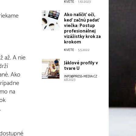
KVETE
-
1.10.2023
Ako nalíčiť oči,
triekame
keď začnú padať
viečka: Postup
profesionálnej
vizážistky krok za
krokom
KVETE
-
5.5.2022
 až. A nie
Jäklové profily v
drží
tvare U
ané. Ako
INFO@PRESS-MEDIA.CZ
-
4.8.2023
prípadne
iamo na
rok
.
e dostupné