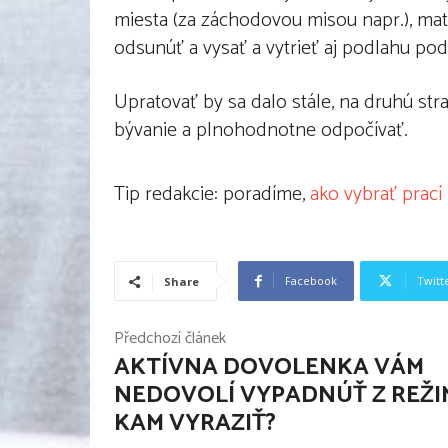
miesta (za záchodovou misou napr.), matrac
odsunúť a vysať a vytrieť aj podlahu pod
Upratovať by sa dalo stále, na druhú str
bývanie a plnohodnotne odpočívať.
Tip redakcie: poradíme,
ako vybrať prací
Facebook
Twitt
Share
Předchozí článek
AKTÍVNA DOVOLENKA VÁM
NEDOVOLÍ VYPADNÚŤ Z REŽI
KAM VYRAZIŤ?