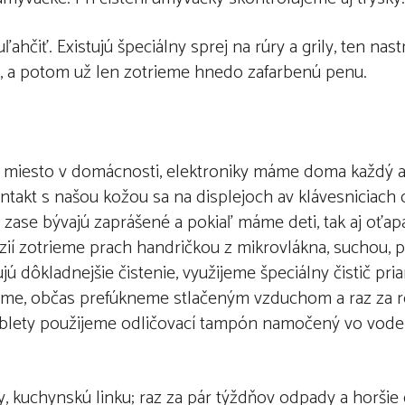
ľahčiť. Existujú špeciálny sprej na rúry a grily, ten nas
, a potom už len zotrieme hnedo zafarbenú penu.
e miesto v domácnosti, elektroniky máme doma každý až
takt s našou kožou sa na displejoch av klávesniciach 
 zase bývajú zaprášené a pokiaľ máme deti, tak aj oťap
vízií zotrieme prach handričkou z mikrovlákna, suchou, 
ú dôkladnejšie čistenie, využijeme špeciálny čistič pr
jeme, občas prefúkneme stlačeným vzduchom a raz za 
ablety použijeme odličovací tampón namočený vo vode
šty, kuchynskú linku; raz za pár týždňov odpady a horši