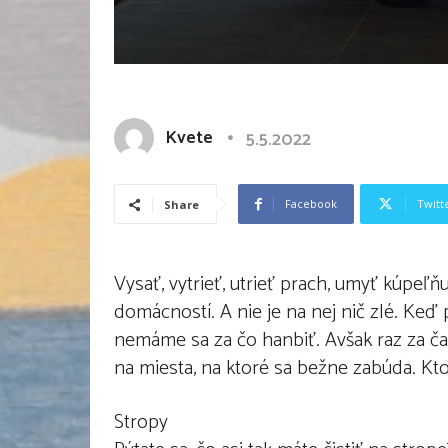
Kvete
5.5.2022
Facebook
Twitt
Share
Vysať, vytrieť, utrieť prach, umyť kúpeľň
domácností. A nie je na nej nič zlé. K
nemáme sa za čo hanbiť. Avšak raz za čas
na miesta, na ktoré sa bežne zabúda. Kto
Stropy