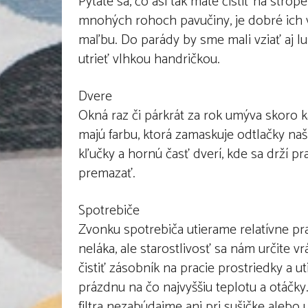
Pýtate sa, čo asi tak máte čistiť na str
mnohých rohoch pavučiny, je dobré ich
maľbu. Do parády by sme mali vziať aj lu
utrieť vlhkou handričkou.
Dvere
Okná raz či párkrát za rok umýva skoro k
majú farbu, ktorá zamaskuje odtlačky našic
kľučky a hornú časť dverí, kde sa drží p
premazať.
Spotrebiče
Zvonku spotrebiča utierame relatívne pra
neláka, ale starostlivosť sa nám určite v
čistiť zásobník na pracie prostriedky a u
prázdnu na čo najvyššiu teplotu a otáčky.
filtra nezabúdajme ani pri sušičke alebo 