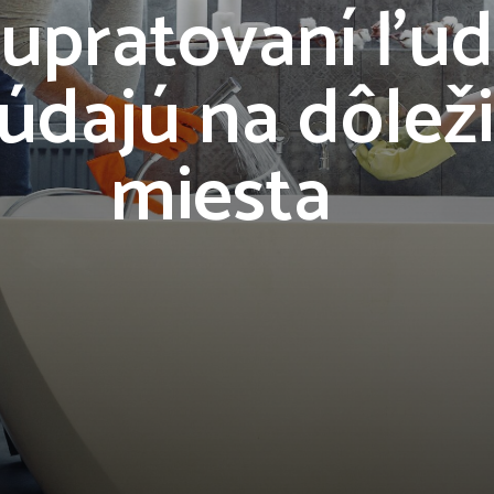
 upratovaní ľud
údajú na dôleži
miesta