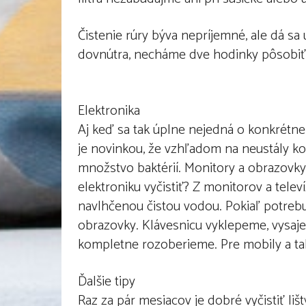
Čistenie rúry býva nepríjemné, ale dá sa u
dovnútra, necháme dve hodinky pôsobiť
Elektronika
Aj keď sa tak úplne nejedná o konkrétn
je novinkou, že vzhľadom na neustály kon
množstvo baktérií. Monitory a obrazovky
elektroniku vyčistiť? Z monitorov a tele
navlhčenou čistou vodou. Pokiaľ potrebuj
obrazovky. Klávesnicu vyklepeme, vysa
kompletne rozoberieme. Pre mobily a t
Ďalšie tipy
Raz za pár mesiacov je dobré vyčistiť li