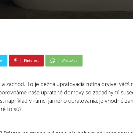
er
Pinterest
WhatsApp
u a záchod. To je bežná upratovacia rutina drvivej väčš
eď porovnáme naše upratané domovy so západnými suse
, napríklad v rámci jarného upratovania, je vhodné zam
ré to sú?