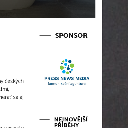
SPONSOR
iny českých
dmi,
erať sa aj
NEJNOVĚJŠÍ
PŘÍBĚHY