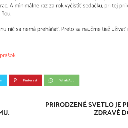
. A minimálne raz za rok vyčistiť sedačku, pri tej príle
 ňou.
anu nič sa nemá preháňať. Preto sa naučme tiež užívať
 prášok
.
er
Pinterest
WhatsApp
PRIRODZENÉ SVETLO JE P
MU.
ZDRAVÉ D