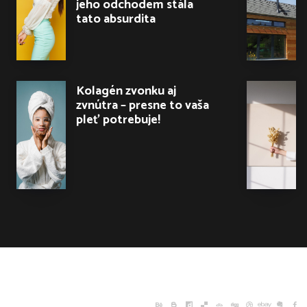
jeho odchodem stála
tato absurdita
Kolagén zvonku aj
zvnútra – presne to vaša
pleť potrebuje!