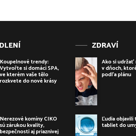
DLENÍ
ZDRAVÍ
Koupelnové trendy:
Ako si udržať
Vytvořte si domácí SPA,
v dňoch, ktor
ve kterém vaše tělo
podľa plánu
rozkvete do nové krásy
Nerezové komíny CIKO
Ľudia objavili 
sú zárukou kvality,
tabliet do um
bezpečnosti aj priaznivej