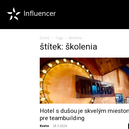
Influencer
Domů
Tagy
školenia
štítek: školenia
Hotel s dušou je skvelým miesto
pre teambuilding
Kvete
-
28.3.2024