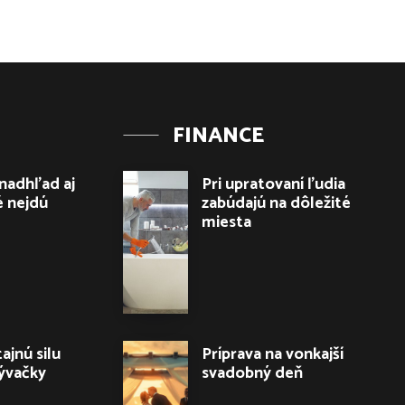
FINANCE
 nadhľad aj
Pri upratovaní ľudia
é nejdú
zabúdajú na dôležité
miesta
tajnú silu
Príprava na vonkajší
ývačky
svadobný deň