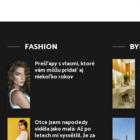
FASHION
BY
Prešľapy s vlasmi, ktoré
vám môžu pridať aj
niekoľko rokov
Otce jsem naposledy
viděla jako malá: Až po
letech mi vysvětlil, že za