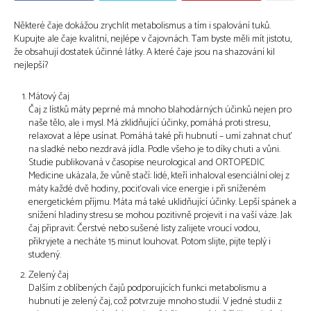
Některé čaje dokážou zrychlit metabolismus a tím i spalování tuků.
Kupujte ale čaje kvalitní, nejlépe v čajovnách. Tam byste měli mít jistotu,
že obsahují dostatek účinné látky. A které čaje jsou na shazování kil
nejlepší?
Mátový čaj
Čaj z lístků máty peprné má mnoho blahodárných účinků nejen pro
naše tělo, ale i mysl. Má zklidňující účinky, pomáhá proti stresu,
relaxovat a lépe usínat. Pomáhá také při hubnutí – umí zahnat chuť
na sladké nebo nezdravá jídla. Podle všeho je to díky chuti a vůni.
Studie publikovaná v časopise neurological and ORTOPEDIC
Medicine ukázala, že vůně stačí: lidé, kteří inhaloval esenciální olej z
máty každé dvě hodiny, pociťovali více energie i při sníženém
energetickém příjmu. Máta má také uklidňující účinky. Lepší spánek a
snížení hladiny stresu se mohou pozitivně projevit i na vaší váze. Jak
čaj připravit: Čerstvé nebo sušené listy zalijete vroucí vodou,
přikryjete a necháte 15 minut louhovat. Potom slijte, pijte teplý i
studený.
Zelený čaj
Dalším z oblíbených čajů podporujících funkci metabolismu a
hubnutí je zelený čaj, což potvrzuje mnoho studií. V jedné studii z