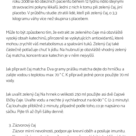
roku 2008 se 60 obézních pacientů během 12 týdnů řídilo stejnými
stravovacími pokyny lékařů. Jedni z nich k tomu pili zelený čaj, jiní
placebo. V průběhu studie ztratili lidé, kteří pili zelený čaj, o 3,3
kilogramu váhy více než skupina s placebem.
Může to být způsobeno tím, že extrakt ze zeleného čaje má obzvláště
vysoký obsah katechinů, přirozeně se vyskytujících antioxidantů, které
mohou zrychlit váš metabolismus a spalování tuků. Zelený čaj také
částečně potlačuje chuť k jídlu. Na hubnutí je obzvláště vhodný zelený
čaj matcha, koncentrace katechin je v něm nejvyšší.
Jak připravit čaj matcha: Dva gramy prášku matcha dejte do hrníčku a
zalijte vodou s teplotou max. 70 ° C. K přípravě jedné porce použijte 70 ml
vody.
Jak uvařit zelený čaj Na hrnek o velikosti 250 ml použijte asi dvě čajové
lžičky čaje. Uvařte vodu a nechte ji vychladnout na 60-80 ° C (2-3 minuty).
Čaj louhujte přibližně 2 minuty, případně podle toho, co je napsáno na
sáčku. Pijte tři až čtyři šálky denně.
Zázvorový čaj
Zázvor mírní nevolnosti, podporuje krevní oběh a posiluje imunitu.