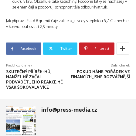
cukru v krvi. Obsahuje také katechiny. Podobné látky se nacházejí v
zeleném čaji a podporují schopnost těla odbourávat tuk.
Jak připravit čaj: 6-8 gramů čaje zalijte 0,3 l vody s teplotou 85 ° C a nechte
v konvici louhovat 1-2,5 minuty.
Facebook
Twitter
Pinterest
Předchozí článek
Další článek
SKUTEČNÝ PŘÍBĚH: MŮJ
POKUD MÁME POŘÁDEK VE
MANŽEL MĚ ZAČAL
FINANCÍCH, JSME ROZVÁŽNĚJŠÍ
PODVÁDĚT, JEHO REAKCE MĚ
VŠAK ŠOKOVALA VÍCE
info@press-media.cz