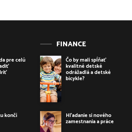
FINANCE
a pre celú
Čo by mali spĺňať
adiť
kvalitné detské
driť
odrážadlá a detské
bicykle?
ku končí
Hľadanie si nového
zamestnania a práce