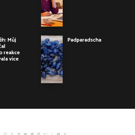
ěh: Můj
Padparadscha
čal
o reakce
ala více