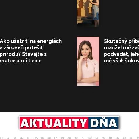
Ako ušetriť na energiách
Skutečný příb
a zároveň potešiť
manžel mě za
prírodu? Stavajte s
podvádět, jeh
materiálmi Leier
mě však šokov