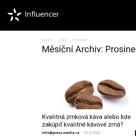
Influencer
Domů
2022
Prosinec
Měsíční Archiv: Prosin
Kvalitná zrnková káva alebo kde
zakúpiť kvalitné kávové zrná?
info@press-media.cz
-
14.12.2022