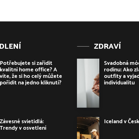
DLENÍ
ZDRAVÍ
Potřebujete si zařídit
Svadobná mód
kvalitní home office? A
rodinu: Ako zl
víte, že si ho celý můžete
outfity a vyja
pořídit na jedno kliknutí?
individualitu
Závesné svietidlá:
Iceland v Čes
Trendy v osvetlení