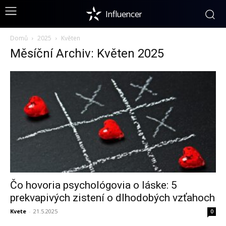
Influencer
Domů
2025
Květen
Měsíční Archiv: Květen 2025
Čo hovoria psychológovia o láske: 5
prekvapivých zistení o dlhodobých vzťahoch
Kvete
-
21.5.2025
0