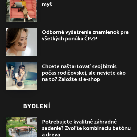
myš
Odborné vyšetrenie znamienok pre
všetkých ponúka ČPZP
Chcete naštartovať svoj biznis
počas rodičovskej, ale neviete ako
na to? Založte si e-shop
BYDLENÍ
Potrebujete kvalitné záhradné
sedenie? Zvoľte kombináciu betónu
a dreva