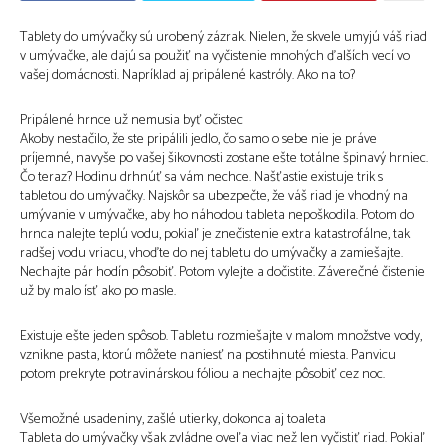
Tablety do umývačky sú urobený zázrak. Nielen, že skvele umyjú váš riad
v umývačke, ale dajú sa použiť na vyčistenie mnohých ďalších vecí vo
vašej domácnosti. Napríklad aj pripálené kastróly. Ako na to?
Pripálené hrnce už nemusia byť očistec
Akoby nestačilo, že ste pripálili jedlo, čo samo o sebe nie je práve
príjemné, navyše po vašej šikovnosti zostane ešte totálne špinavý hrniec.
Čo teraz? Hodinu drhnúť sa vám nechce. Našťastie existuje trik s
tabletou do umývačky. Najskôr sa ubezpečte, že váš riad je vhodný na
umývanie v umývačke, aby ho náhodou tableta nepoškodila. Potom do
hrnca nalejte teplú vodu, pokiaľ je znečistenie extra katastrofálne, tak
radšej vodu vriacu, vhoďte do nej tabletu do umývačky a zamiešajte.
Nechajte pár hodín pôsobiť. Potom vylejte a dočistite. Záverečné čistenie
už by malo ísť ako po masle.
Existuje ešte jeden spôsob. Tabletu rozmiešajte v malom množstve vody,
vznikne pasta, ktorú môžete naniesť na postihnuté miesta. Panvicu
potom prekryte potravinárskou fóliou a nechajte pôsobiť cez noc.
Všemožné usadeniny, zašlé utierky, dokonca aj toaleta
Tableta do umývačky však zvládne oveľa viac než len vyčistiť riad. Pokiaľ