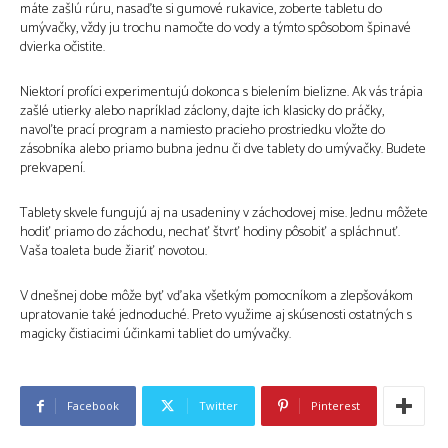
máte zašlú rúru, nasaďte si gumové rukavice, zoberte tabletu do
umývačky, vždy ju trochu namočte do vody a týmto spôsobom špinavé
dvierka očistite.
Niektorí profíci experimentujú dokonca s bielením bielizne. Ak vás trápia
zašlé utierky alebo napríklad záclony, dajte ich klasicky do práčky,
navoľte prací program a namiesto pracieho prostriedku vložte do
zásobníka alebo priamo bubna jednu či dve tablety do umývačky. Budete
prekvapení.
Tablety skvele fungujú aj na usadeniny v záchodovej mise. Jednu môžete
hodiť priamo do záchodu, nechať štvrť hodiny pôsobiť a spláchnuť.
Vaša toaleta bude žiariť novotou.
V dnešnej dobe môže byť vďaka všetkým pomocníkom a zlepšovákom
upratovanie také jednoduché. Preto využime aj skúsenosti ostatných s
magicky čistiacimi účinkami tabliet do umývačky.
Facebook
Twitter
Pinterest