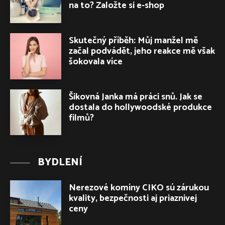
na to? Založte si e-shop
Skutečný příběh: Můj manžel mě
začal podvádět, jeho reakce mě však
šokovala více
Šikovná Janka má práci snů. Jak se
dostala do hollywoodské produkce
filmů?
BYDLENÍ
Nerezové komíny CIKO sú zárukou
kvality, bezpečnosti aj priaznivej
ceny