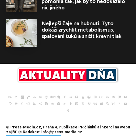
pomohla tak, jak by to nedokázalo
nic jiného
Nejlepší čaje na hubnutí: Tyto
dokáží zrychlit metabolismus,
spalování tuků a snížit krevní tlak
© Press-Media.cz, Praha 4, Publikace
PR článků
a inzerci na webu
zajišťuje Redakce: info@press-media.cz