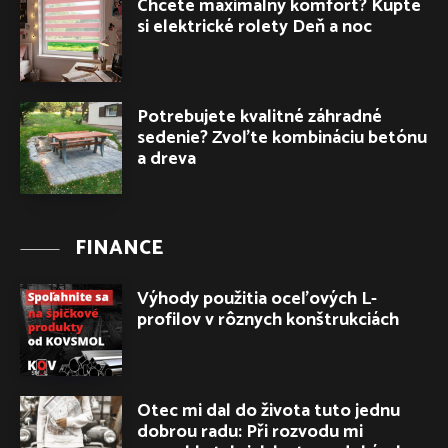
Chcete maximálny komfort? Kúpte
si elektrické rolety Deň a noc
Potrebujete kvalitné záhradné
sedenie? Zvoľte kombináciu betónu
a dreva
FINANCE
Výhody použitia oceľových L-
profilov v rôznych konštrukciách
Otec mi dal do života tuto jednu
dobrou radu: Při rozvodu mi