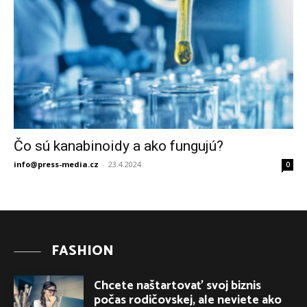
Čo sú kanabinoidy a ako fungujú?
info@press-media.cz
-
23.4.2024
0
FASHION
Chcete naštartovať svoj biznis
počas rodičovskej, ale neviete ako