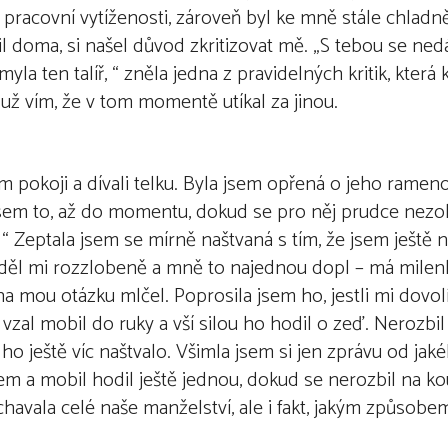
pracovní vytíženosti, zároveň byl ke mně stále chladněj
ávil doma, si našel důvod zkritizovat mě. „S tebou se ne
myla ten talíř, “ zněla jedna z pravidelných kritik, která 
 vím, že v tom momentě utíkal za jinou.
m pokoji a dívali telku. Byla jsem opřená o jeho ramen
 jsem to, až do momentu, dokud se pro něj prudce nez
 “ Zeptala jsem se mírně naštvaná s tím, že jsem ještě n
ěděl mi rozzlobeně a mně to najednou dopl – má milen
na mou otázku mlčel. Poprosila jsem ho, jestli mi dovol
al mobil do ruky a vší silou ho hodil o zeď. Nerozbil
 ho ještě víc naštvalo. Všimla jsem si jen zprávu od jak
zem a mobil hodil ještě jednou, dokud se nerozbil na kou
havala celé naše manželství, ale i fakt, jakým způsobem