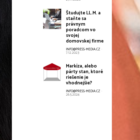
Študujte LL.M. a
staňte sa
právnym
poradcom vo
svojej
domovskej firme
INFO@PRESS-MEDIA.CZ
-
7.12.2023
Markíza, alebo
párty stan, ktoré
riešenie je
vhodnejšie?
INFO@PRESS-MEDIA.CZ
-
26.5.2024