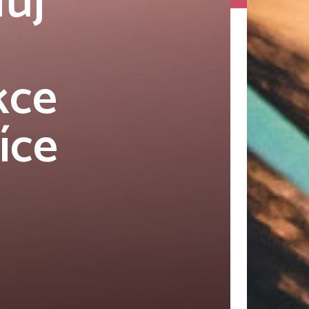
Můj
l
kce
íce