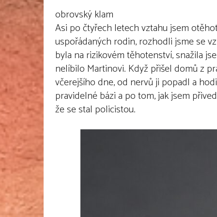
obrovský klam
Asi po čtyřech letech vztahu jsem otěho
uspořádaných rodin, rozhodli jsme se vzít
byla na rizikovém těhotenství, snažila jse
nelíbilo Martinovi. Když přišel domů z p
včerejšího dne, od nervů ji popadl a ho
pravidelné bázi a po tom, jak jsem přived
že se stal policistou.