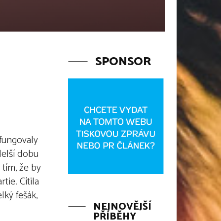
SPONSOR
 fungovaly
 delší dobu
 tím, že by
tie. Cítila
lký fešák,
NEJNOVĚJŠÍ
PŘÍBĚHY