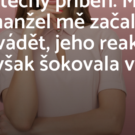
tečný příběh: 
anžel mě zača
ádět, jeho rea
šak šokovala v