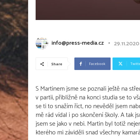
info@press-media.cz
29.11.2020
Facebook
Twitt
Share
S Martinem jsme se poznali ještě na stře
v partii, přibližně na konci studia se to v
se ti to snažím říct, no nevěděl jsem nab
mě rád vídal i po skončení školy. A tak jsm
jsem se jako v nebi. Martin byl totiž nej
kterého mi záviděli snad všechny kamar