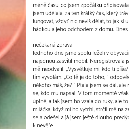
méně času, co jsem zpočátku připisovala 
jsem udělala, za ten krátký čas, který tr
fungovat, vždyť nic nevíš dělat, to jak si u
hádkou a jeho odchodem z domu. Dnes už
nečekaná zpráva
Jednoho dne jsme spolu leželi v obývací
najednou zasvítil mobil. Neregistrovala
mě neodvalil. „Vysvětluje mi, kdo ti píše?
tím vyvolám. „Co tě je do toho, “ odpov
někoho máš, že? “ Ptala jsem se dál, ale 
se, kdo mu napsal. V tom momentě však vz
úplně, a tak jsem ho vzala do ruky, ale to
miláčka, když mi ho vytrhl, strčil mě na 
se a odešel a já jsem ještě dlouho predýc
k nevěře …