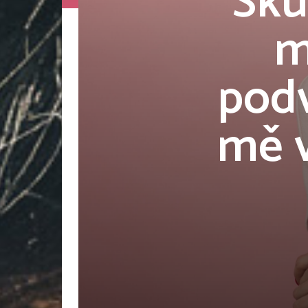
Sku
m
podv
mě v