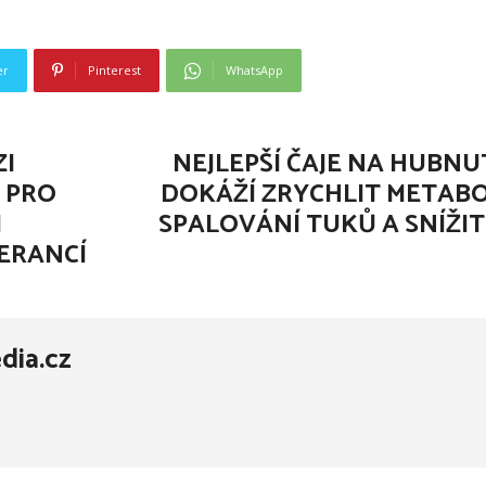
er
Pinterest
WhatsApp
ZI
NEJLEPŠÍ ČAJE NA HUBNU
 PRO
DOKÁŽÍ ZRYCHLIT METABO
I
SPALOVÁNÍ TUKŮ A SNÍŽIT
LERANCÍ
dia.cz