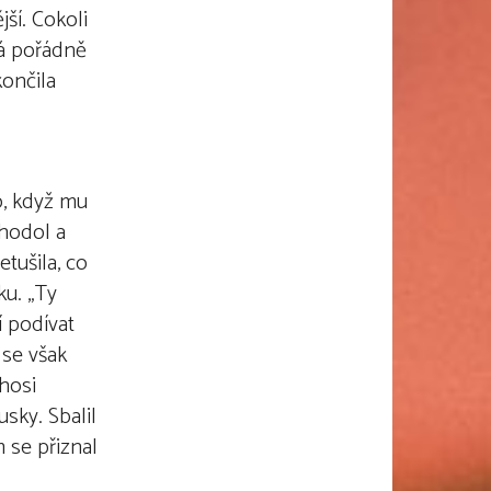
ší. Cokoli
dá pořádně
končila
o, když mu
ohodol a
etušila, co
ku. „Ty
í podívat
 se však
éhosi
sky. Sbalil
 se přiznal