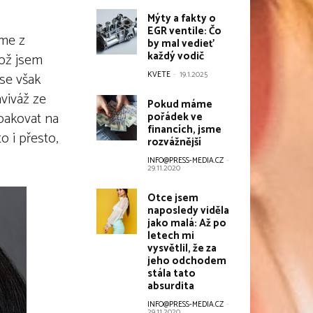
Mýty a fakty o
EGR ventile: Čo
íme z
by mal vedieť
každý vodič
kož jsem
KVETE
-
19.1.2025
 se však
aviváž ze
Pokud máme
pakovat na
pořádek ve
financích, jsme
o i přesto,
rozvážnější
INFO@PRESS-MEDIA.CZ
-
29.11.2020
Otce jsem
naposledy viděla
jako malá: Až po
letech mi
vysvětlil, že za
jeho odchodem
stála tato
absurdita
INFO@PRESS-MEDIA.CZ
-
29.11.2020