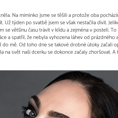
tněla. Na miminko jsme se těšili a protože oba pocház
. Už týden po svatbě jsem se však nestačila divit. Jeli
m se většinu času trávit v klidu a zejména v posteli. To
ráce a spatřil, že nebyla vyhozena láhev od prázdného 
dil do mě. Od toho dne se takové drobné útoky začali o
la na svět naši dcerku se dokonce začaly zhoršovat. A t