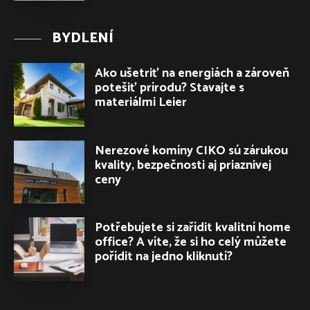
BYDLENÍ
Ako ušetriť na energiách a zároveň
potešiť prírodu? Stavajte s
materiálmi Leier
Nerezové komíny CIKO sú zárukou
kvality, bezpečnosti aj priaznivej
ceny
Potřebujete si zařídit kvalitní home
office? A víte, že si ho celý můžete
pořídit na jedno kliknutí?