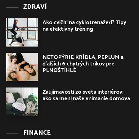
ZDRAVÍ
Ako cvičiť na cyklotrenažéri? Tipy
na efektívny tréning
NETOPÝRIE KRÍDLA, PEPLUM a
ďalších 6 chytrých trikov pre
PLNOŠTÍHLÉ
Zaujímavosti zo sveta interiérov:
ako sa mení naše vnímanie domova
FINANCE