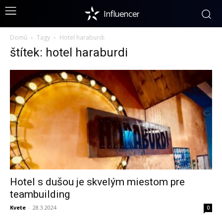
Influencer
Domů
Tagy
Hotel haraburdi
štítek: hotel haraburdi
Hotel s dušou je skvelým miestom pre
teambuilding
Kvete
-
28.3.2024
0