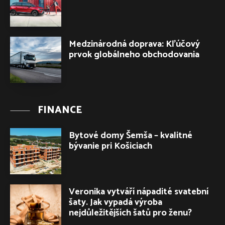
Medzinárodná doprava: Kľúčový
prvok globálneho obchodovania
FINANCE
Bytové domy Šemša – kvalitné
bývanie pri Košiciach
Veronika vytváří nápadité svatební
šaty. Jak vypadá výroba
nejdůležitějších šatů pro ženu?